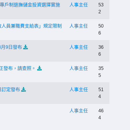
專戶制退撫儲金投資選擇實施
人事主任
53
2
公教人員兼職費支給表」規定限制
人事主任
50
6
月9日發布
人事主任
36
6
修正發布，請查照。
人事主任
35
5
日訂定發布
人事主任
51
4
人事主任
46
4