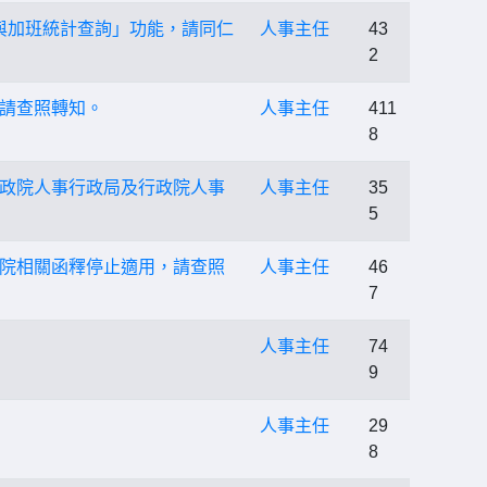
差假與加班統計查詢」功能，請同仁
人事主任
43
2
請查照轉知。
人事主任
411
8
政院人事行政局及行政院人事
人事主任
35
5
院相關函釋停止適用，請查照
人事主任
46
7
人事主任
74
9
人事主任
29
8