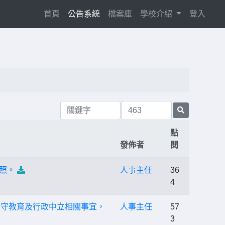
(current)
首頁
公告系統
檔案庫
學校介紹
登入
點
發佈者
閱
照。
人事主任
36
4
嚴守教育及行政中立相關事宜，
人事主任
57
3