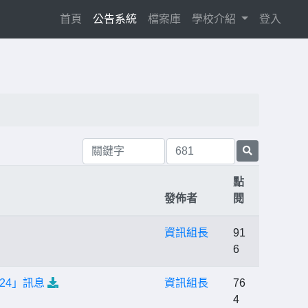
(current)
首頁
公告系統
檔案庫
學校介紹
登入
點
發佈者
閱
資訊組長
91
6
024」訊息
資訊組長
76
4