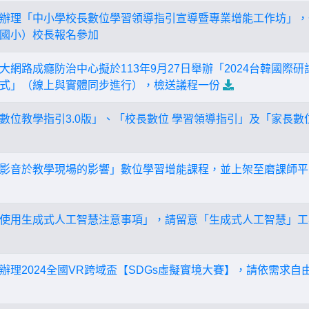
辦理「中小學校長數位學習領導指引宣導暨專業增能工作坊」，
國小）校長報名參加
大網路成癮防治中心擬於113年9月27日舉辦「2024台韓國際
式」（線上與實體同步進行），檢送議程一份
數位教學指引3.0版」、「校長數位 學習領導指引」及「家長
影音於教學現場的影響」數位學習增能課程，並上架至磨課師平
使用生成式人工智慧注意事項」，請留意「生成式人工智慧」工
辦理2024全國VR跨域盃【SDGs虛擬實境大賽】，請依需求自