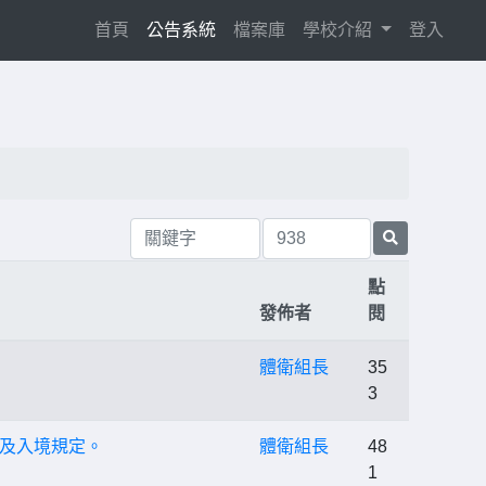
(current)
首頁
公告系統
檔案庫
學校介紹
登入
點
發佈者
閱
體衛組長
35
3
及入境規定。
體衛組長
48
1