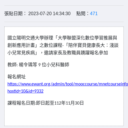
張貼日期： 2023-07-20 14:34:30 點閱：
471
國立陽明交通大學辦理
「
大學聯盟深化數位學習推展與
創新應用計畫
」
之數位課程
「
陪伴寶貝健康長大：淺談
-
小兒常見疾病
」
邀請家長及教職員踴躍報名參加
，
教師
楊令瑀等
位小兒科醫師
:
9
報名網址
https://www.ewant.org/admin/tool/mooccourse/mnetcourseinfo
hostid=10&id=9332
課程報名日期
即日起至
年
月
日
:
112
11
30