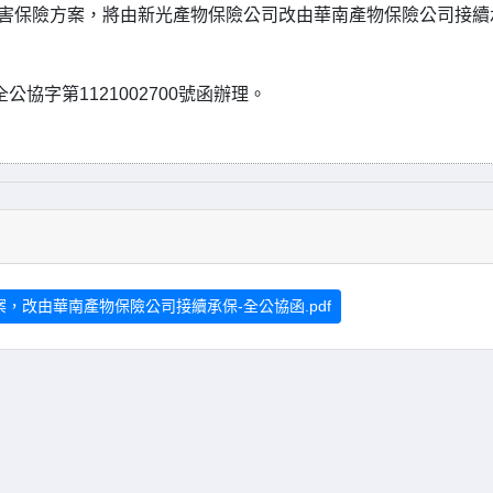
傷害保險方案，將由新光產物保險公司改由華南產物保險公司接續
協字第1121002700號函辦理。
，改由華南產物保險公司接續承保-全公協函.pdf