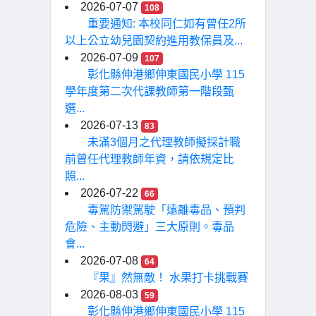
2026-07-07
108
重要通知: 本校同仁如有曾任2所
以上公立幼兒園契約進用教保員及...
2026-07-09
107
彰化縣伸港鄉伸東國民小學 115
學年度第二次代課教師第一階段甄
選...
2026-07-13
83
未滿3個月之代理教師擬採計職
前曾任代理教師年資，請依規定比
照...
2026-07-22
66
毒駕防禦駕駛「遠離毒品、預判
危險、主動閃避」三大原則。毒品
會...
2026-07-08
64
『果』然無敵！ 水果打卡挑戰賽
2026-08-03
59
彰化縣伸港鄉伸東國民小學 115