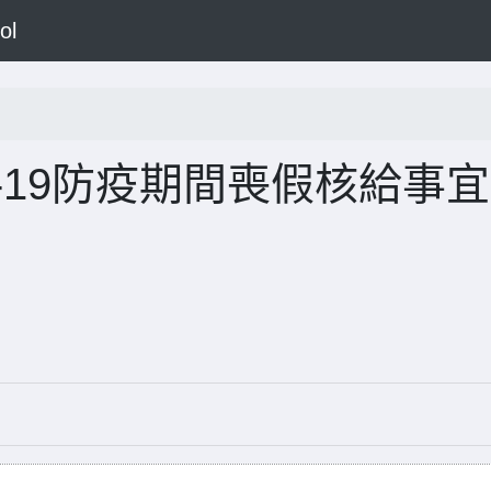
ol
D-19防疫期間喪假核給事