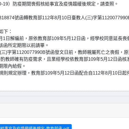
D-19）防疫期間喪假核給事宜及疫情趨緩後規定，請查照。
8874號函轉教育部112年8月10日臺教人(三)字第1120077990
合如下：
年5月1日解編前，原依教育部109年5月12日函，經學校同意延長喪
該函所定期限以前請畢。
人(三)字第1120077990B號函發文日前，教師親屬死亡之喪假，
教師確有防疫需求，且業經學校依教育部109年5月12日函核
期限內給假。
則規定辦理，教育部109年5月12日函配合自112年8月10日起
假核給事宜及疫情趨緩後規定-教育部函.pdf