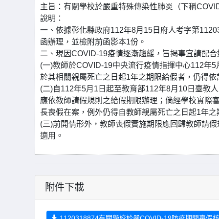
主旨：有關學校於嚴重特殊傳染性肺炎（下稱COVI
說明：
一、依據彰化縣政府112年8月15日府人考字第112031
函辦理，並檢附前函影本1份。
二、現因COVID-19疫情逐漸趨緩，旨揭事宜請配
(一)教師於COVID-19中央流行疫情指揮中心112
於其相關親屬死亡之日起1年之期限給假者，仍得依
(二)自112年5月1日起至教育部112年8月10日臺教
應依教師請假規則之給假期限辦理；倘經學校實際審酌
長喪假在案，例外仍得自教師親屬死亡之日起1年之
(三)前開情形外，教師喪假實施期限應回歸教師請假規
適用。
附件下載
1120318874有關學校於嚴COVID-19防疫期間喪