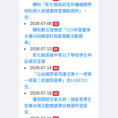
轉知「彰化縣政府及所屬機關學
校約用人員健康檢查補助原則」，
自...
2026-07-08
50
轉知數位發展部「115年度臺灣
主權AI訓練語料貢獻獎勵活動簡
章」...
2026-07-13
45
彰化縣高級中等以下學校學生申
訴資訊宣導
2026-07-14
45
「公益揭弊者保護法第十一條第
一項第二款裁罰基準」自1140722
生...
2026-07-16
45
暑假期間天氣炎熱，請家長學生
從事水域活動應選擇合格場所或安
全...