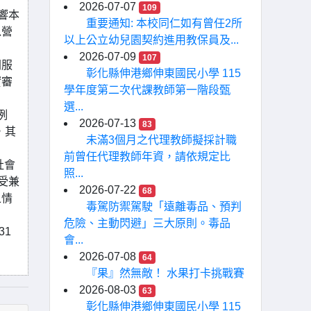
2026-07-07
109
響本
重要通知: 本校同仁如有曾任2所
以營
以上公立幼兒園契約進用教保員及...
2026-07-09
107
開服
彰化縣伸港鄉伸東國民小學 115
實審
學年度第二次代課教師第一階段甄
選...
例
2026-07-13
83
，其
未滿3個月之代理教師擬採計職
前曾任代理教師年資，請依規定比
社會
照...
受兼
2026-07-22
68
之情
毒駕防禦駕駛「遠離毒品、預判
危險、主動閃避」三大原則。毒品
31
會...
2026-07-08
64
『果』然無敵！ 水果打卡挑戰賽
2026-08-03
63
彰化縣伸港鄉伸東國民小學 115