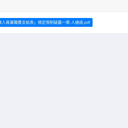
教人員兼職費支給表」規定限制疑義一案-人總函.pdf