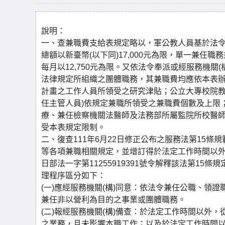
說明：
一、查兼職費支給表規定略以，軍公教人員基於法令
總額以新臺幣(以下同)17,000元為限，單一兼任
每月以12,750元為限。又依法令奉派或經服務機關
法律規定所組織之團體職務，其兼職費均應依本表辦
計畫之工作人員所領受之研究津貼；公立大專校院教
任主管人員)依規定兼職所領受之兼職費個數及上限
療、兼任檢察機關法醫師及法務部所屬監院所校醫
受本表規定限制。
二、復查111年6月22日修正公布之服務法第15
等各項兼職相關規定，並增訂得於法定工作時間以外
日部法一字第11255919391號令解釋該法第1
理程序區分如下：
(一)應經服務機關(構)同意：依法令兼任公職、領
兼任非以營利為目的之事業或團體職務。
(二)報經服務機關(構)備查：於法定工作時間以外
之業務，且未影響本職工作；以及於法定工作時間