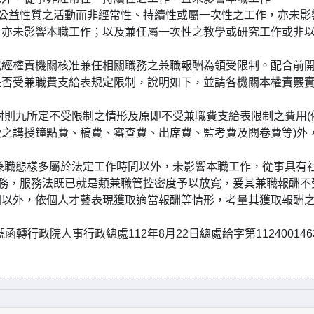
會公益性質之活動而非經常性、持續性或屬一次性之工作，亦未影
，亦未影響本職工作；以及兼任屬一次性之教學或研究工作或非
或經權責機關核准兼任相關職務之兼職報酬為領受限制。配合前
是否受兼職費支給表規定限制，說明如下，並請各機關本權責覈
表附則九所定不受限制之情形及原即不受兼職費支給表限制之費用(
之講授鐘點費、稿費、審查費、出席費、監考費及閱卷費等)外
其兼職態樣多屬於法定工作時間以外，未影響本職工作，從事具有
事務，服務法既已就是類兼職管控密度予以放寬，爰其兼職報酬不
間以外，依個人才藝表現獲取適當報酬等情形，考量其獲取報酬
3號函轉行政院人事行政總處112年8月22日總處給字第112400146