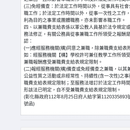
(三)免經備查：於法定工作時間以外，從事具有社
職工作；於法定工作時間以外，從事一次性之工作
利為目的之事業或團體職務，亦未影響本職工作。
四、以兼職費支給表係以軍公教人員基於法令規定
務法修正，有關公務員從事兼職工作所領受之報酬
認：
(一)應經服務機關(構)同意之兼職，除兼職費支給
如：經服務機關【構】學校許可兼任教學工作所領受
兼職報酬應受兼職費支給表規定限制。
(二)報經服務機關(構)備查或免經備查之兼職，以
公益性質之活動或非經常性、持續性(含一次性)之
職費支給表規定限制；至服務法增訂於法定工作時
形該法已明定，自不受兼職費支給表規定限制。
(彰化縣政府112年8月25日府人給字第112033589
號函)