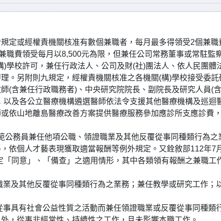
規定或經權責機關核准有數個兼職者，每月最多得領受2個兼職
職務兼職費領受每月以8,500元為限，但兼任公司常務董事或常駐監
(構)學校許可，兼任行政法人、公司及財(社)團法人、依人民團體
理。另附則九規定，經權責機關核准之各機關(構)學校接受委託
師(含兼任行政職務者)、中央研究院院長、副院長及研究人員(
；以及各公立醫療機構遴選醫師依法令支援其他醫療機構及巡迴
師或依山地離島醫療改善方案提供醫療服務參加應診所支應診費
條規範公務員兼任他項公職、領證職業及其他反覆從事同種類行為之
，依個人才藝表現獲取適當報酬等例外規定。又銓敘部112年7月
5條規定「同意」、「備查」之適用情形，其中各類領有報酬之兼職工
證職業及其他反覆從事同種類行為之業務；兼任教學或研究工作；
，從事具有社會公益性質之活動而兼任領證職業或反覆從事同種類
以外，從事非經常性、持續性之工作，且未影響本職工作。