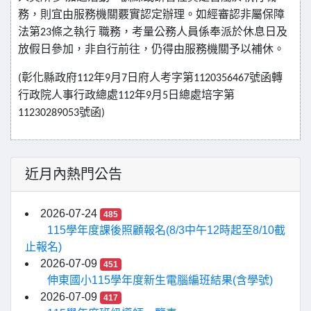
務，則宜由服
務機關覈實認定辦理。如經審認非屬保障
法第
條之執行
職務，考量公務人員係奉派於休息日及
23
放假日參
加，非自行前往，仍得由服務機關予以補休。
彰化縣政府
年
月
日府人考字第
號函轉
(
112
9
7
1120356467
行政院人事行政總處
年
月
日總處培字第
112
9
5
號函
11230289053
)
近月內熱門公告
2026-07-24
485
115學年度課後照顧報名(8/3中午12時起至8/10截
止報名)
2026-07-09
451
伸東國小115學年度新生電腦編班結果(含學號)
2026-07-09
417