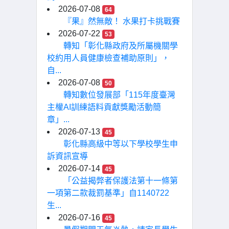
2026-07-08
64
『果』然無敵！ 水果打卡挑戰賽
2026-07-22
53
轉知「彰化縣政府及所屬機關學
校約用人員健康檢查補助原則」，
自...
2026-07-08
50
轉知數位發展部「115年度臺灣
主權AI訓練語料貢獻獎勵活動簡
章」...
2026-07-13
45
彰化縣高級中等以下學校學生申
訴資訊宣導
2026-07-14
45
「公益揭弊者保護法第十一條第
一項第二款裁罰基準」自1140722
生...
2026-07-16
45