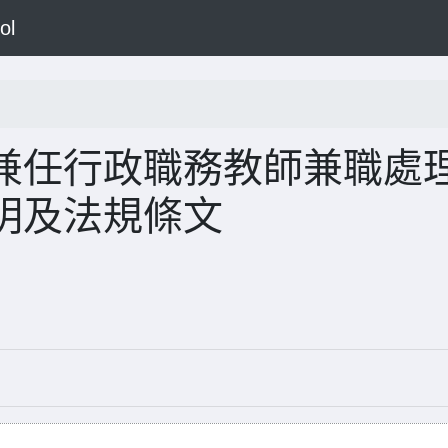
ol
兼任行政職務教師兼職處
明及法規條文