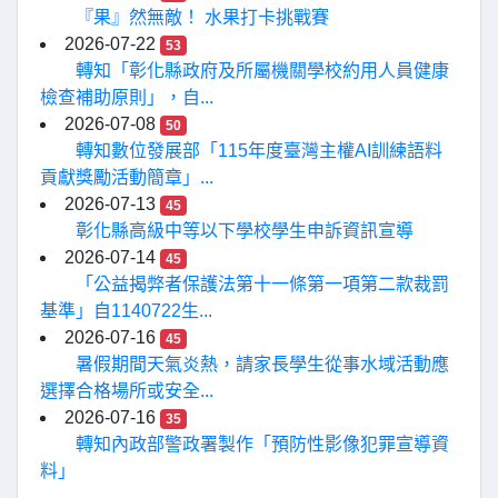
『果』然無敵！ 水果打卡挑戰賽
2026-07-22
53
轉知「彰化縣政府及所屬機關學校約用人員健康
檢查補助原則」，自...
2026-07-08
50
轉知數位發展部「115年度臺灣主權AI訓練語料
貢獻獎勵活動簡章」...
2026-07-13
45
彰化縣高級中等以下學校學生申訴資訊宣導
2026-07-14
45
「公益揭弊者保護法第十一條第一項第二款裁罰
基準」自1140722生...
2026-07-16
45
暑假期間天氣炎熱，請家長學生從事水域活動應
選擇合格場所或安全...
2026-07-16
35
轉知內政部警政署製作「預防性影像犯罪宣導資
料」