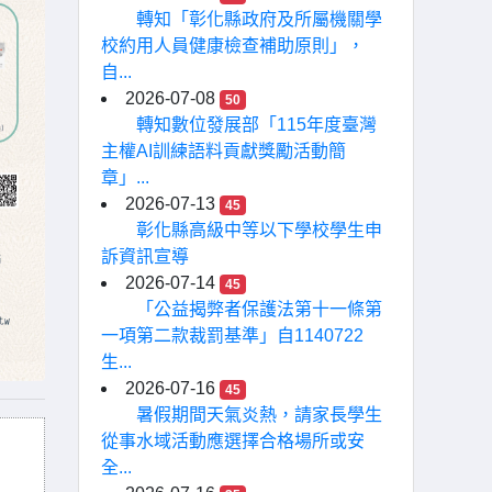
轉知「彰化縣政府及所屬機關學
校約用人員健康檢查補助原則」，
自...
2026-07-08
50
轉知數位發展部「115年度臺灣
主權AI訓練語料貢獻獎勵活動簡
章」...
2026-07-13
45
彰化縣高級中等以下學校學生申
訴資訊宣導
2026-07-14
45
「公益揭弊者保護法第十一條第
一項第二款裁罰基準」自1140722
生...
2026-07-16
45
暑假期間天氣炎熱，請家長學生
從事水域活動應選擇合格場所或安
全...