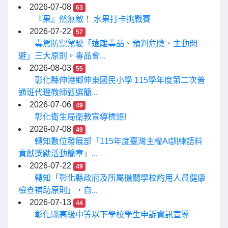
2026-07-08
63
『果』然無敵！ 水果打卡挑戰賽
2026-07-22
57
毒駕防禦駕駛「遠離毒品、預判危險、主動閃
避」三大原則。毒品會...
2026-08-03
55
彰化縣伸港鄉伸東國民小學 115學年度第二次普
通班代理教師甄選簡...
2026-07-06
49
彰化衛生局衛教宣導標語!
2026-07-08
49
轉知數位發展部「115年度臺灣主權AI訓練語料
貢獻獎勵活動簡章」...
2026-07-22
49
轉知「彰化縣政府及所屬機關學校約用人員健康
檢查補助原則」，自...
2026-07-13
44
彰化縣高級中等以下學校學生申訴資訊宣導