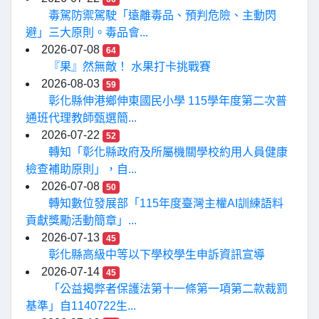
毒駕防禦駕駛「遠離毒品、預判危險、主動閃
避」三大原則。毒品會...
2026-07-08
64
『果』然無敵！ 水果打卡挑戰賽
2026-08-03
59
彰化縣伸港鄉伸東國民小學 115學年度第二次普
通班代理教師甄選簡...
2026-07-22
52
轉知「彰化縣政府及所屬機關學校約用人員健康
檢查補助原則」，自...
2026-07-08
50
轉知數位發展部「115年度臺灣主權AI訓練語料
貢獻獎勵活動簡章」...
2026-07-13
45
彰化縣高級中等以下學校學生申訴資訊宣導
2026-07-14
45
「公益揭弊者保護法第十一條第一項第二款裁罰
基準」自1140722生...