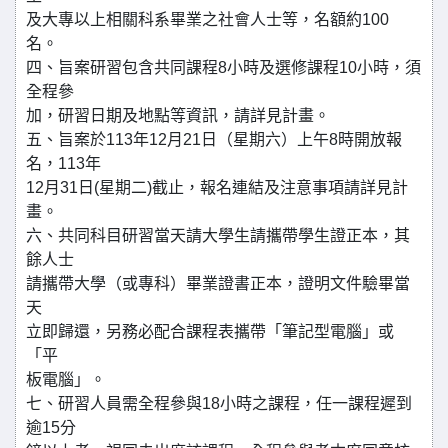
及大專以上相關科系畢業之社會人士等，名額約100
名。
四、旨案研習包含共同課程8小時及選修課程10小時，須
全程參
加，研習日期及地點等資訊，請詳見計畫。
五、旨案於113年12月21日（星期六）上午8時開放報
名，113年
12月31日(星期二)截止，報名連結及注意事項請詳見計
畫。
六、共同科目研習當天請大學生請攜帶學生證正本，其
餘人士
請攜帶大學（或專科）畢業證書正本，證明文件驗畢當
天
立即歸還，另務必配合課程表攜帶「筆記型電腦」或
「平
板電腦」。
七、研習人員需全程參與18小時之課程，任一課程遲到
逾15分