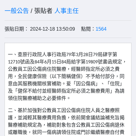
一般公告
/ 張貼者
人事主任
張貼日期： 2024-12-18 13:50:09 點閱：
1564
一、查原行政院人事行政局
年
月
日
局肆字第
79
3
28
79
號函及
年
月
日
局給字第
號書函規定，
12710
84
6
15
84
19809
公教員工因公傷病住院醫療，經醫師指定所必須之費
用，全民健康保險（以下簡稱健保）不予給付部分，同
意由其服務機關核實補助。爰「因公傷病」、「住院」
及「健保不給付並經醫師指定所必須之醫療費用」為請
領住院醫療補助之必要條件。
二、基於加強對公教員工因公傷病住院人員之醫療照
護，並減輕其醫療費用負擔，依前開會議結論補充旨揭
醫療補助規定為，補助對象包含公教員工因公傷病退休
或離職後，就同一傷病請領住院或門診繼續醫療自付費