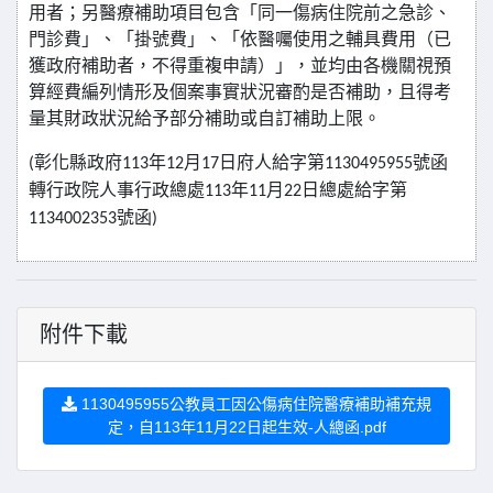
用者；另醫療補助項目包含「同一傷病住院前之急診、
門診費」、「掛號費」、「依醫囑使用之輔具費用（已
獲政府補助者，不得重複申請）」，並均由各機關視預
算經費編列情形及個案事實狀況審酌是否補助，且得考
量其財政狀況給予部分補助或自訂補助上限。
彰化縣政府
年
月
日府人給字第
號函
(
113
12
17
1130495955
轉行政院人事行政總處
年
月
日總處給字第
113
11
22
號函
1134002353
)
附件下載
1130495955公教員工因公傷病住院醫療補助補充規
定，自113年11月22日起生效-人總函.pdf