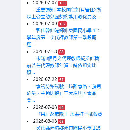
2026-07-07
109
重要通知: 本校同仁如有曾任2所
以上公立幼兒園契約進用教保員及...
2026-07-09
107
彰化縣伸港鄉伸東國民小學 115
學年度第二次代課教師第一階段甄
選...
2026-07-13
83
未滿3個月之代理教師擬採計職
前曾任代理教師年資，請依規定比
照...
2026-07-22
67
毒駕防禦駕駛「遠離毒品、預判
危險、主動閃避」三大原則。毒品
會...
2026-07-08
64
『果』然無敵！ 水果打卡挑戰賽
2026-08-03
63
彰化縣伸港鄉伸東國民小學 115