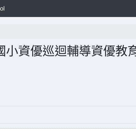
ol
度國小資優巡迴輔導資優教