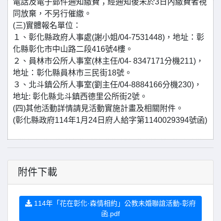
電話及電子郵件通知繳費；經通知後未於3日內繳費者視
同放棄，不另行催繳。
(三)實體報名單位：
１、彰化縣政府人事處(謝小姐/04-7531448)，地址：彰
化縣彰化市中山路二段416號4樓。
２、員林市公所人事室(林主任/04- 8347171分機211)，
地址：彰化縣員林市三民街18號。
３、北斗鎮公所人事室(劉主任/04-8884166分機230)，
地址: 彰化縣北斗鎮西德里公所街2號。
(四)其他活動詳情請見活動實施計畫及相關附件。
(彰化縣政府114年1月24日府人給字第1140029394號函)
附件下載
114年「花在彰化·森情相約」公教未婚聯誼活動-彰府
函.pdf