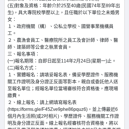
(五)對象及資格：年齡介於25至40歲(民國74年至89年出
生)，具大專院校學歷以上，且任職於以下單位之未婚男
女：
１、政府機關（構）、公私立學校、國營事業機構員
工。
２、農漁會員工、醫療院所之員工及會計師、律師、醫
師、建築師等公會之執業會員。
三、報名事項：
(一)報名期限：自即日起至114年2月24日(星期一)止。
(二)報名方式：
１、實體報名：請填妥報名表，備妥學歷證件、服務機
關工作證明及身分證正反面等影本，親自或委託他人送
至報名單位；經報名單位當場審核符合資格後，應現場
繳費。
２、線上報名：請上網填寫報名表
(https://forms.gle/F45Zve9phe86pquz6)，並上傳最近6
個月內生活照(或2吋相片)、學歷證件、服務機關工作證
明及身分證正反面。線上報名經審核符合資格後，將以