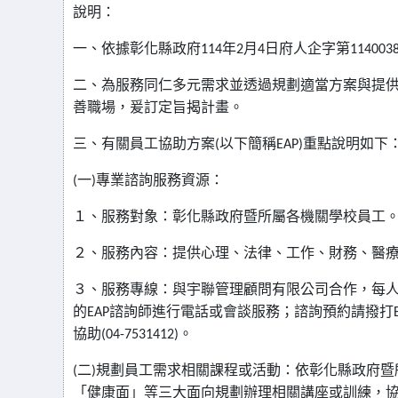
說明：
一、依據彰化縣政府
114
年
2
月
4
日府人企字第
114003
二、為服務同仁多元需求並透過規劃適當方案與提
善職場，爰訂定旨揭計畫。
三、有關員工協助方案
(
以下簡稱
EAP)
重點說明如下
(
一
)
專業諮詢服務資源：
１、服務對象：彰化縣政府暨所屬各機關學校員工
２、服務內容：提供心理、法律、工作、財務、醫
３、服務專線：與宇聯管理顧問有限公司合作，每
的
EAP
諮詢師進行電話或會談服務；諮詢預約請撥打
協助
(04-7531412)
。
(
二
)
規劃員工需求相關課程或活動：依彰化縣政府暨
「健康面」等三大面向規劃辦理相關講座或訓練，