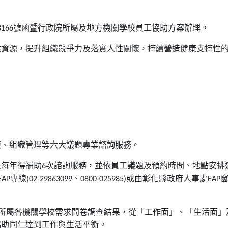
8166
號函暨行政院所屬及地方機關學校員工協助方案辦理。
供資源，提升組織競爭力及落實人性關懷，持續營造健康支持性
：
。
療、組織管理等六大議題專業諮詢服務。
人每年得補助
6
次諮詢服務，並依員工議題及預約時間、地點安排
EAP
專線
(02-29863099
、
0800-025985)
或由彰化縣政府人事處
EAP
所屬各機關學校需求問卷調查結果，從「工作面」、「生活面」
協助同仁達到工作與生活平衡。