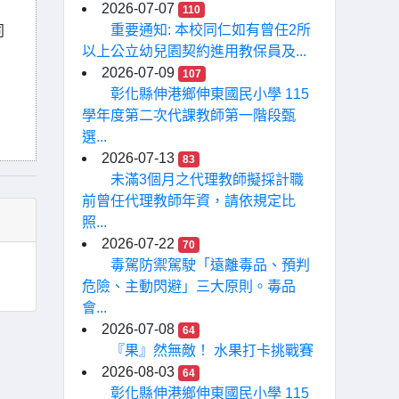
2026-07-07
110
重要通知: 本校同仁如有曾任2所
同
以上公立幼兒園契約進用教保員及...
2026-07-09
107
彰化縣伸港鄉伸東國民小學 115
學年度第二次代課教師第一階段甄
選...
2026-07-13
83
未滿3個月之代理教師擬採計職
前曾任代理教師年資，請依規定比
照...
2026-07-22
70
毒駕防禦駕駛「遠離毒品、預判
危險、主動閃避」三大原則。毒品
會...
2026-07-08
64
『果』然無敵！ 水果打卡挑戰賽
2026-08-03
64
彰化縣伸港鄉伸東國民小學 115