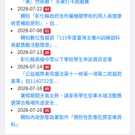
『果』然無敵！ 水果打卡挑戰賽
2026-07-22
54
轉知「彰化縣政府及所屬機關學校約用人員健康
檢查補助原則」，自...
2026-07-08
51
轉知數位發展部「115年度臺灣主權AI訓練語料
貢獻獎勵活動簡章」...
2026-07-13
46
彰化縣高級中等以下學校學生申訴資訊宣導
2026-07-14
46
「公益揭弊者保護法第十一條第一項第二款裁罰
基準」自1140722生...
2026-07-16
45
暑假期間天氣炎熱，請家長學生從事水域活動應
選擇合格場所或安全...
2026-07-16
35
轉知內政部警政署製作「預防性影像犯罪宣導資
料」