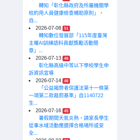
轉知「彰化縣政府及所屬機關學
校約用人員健康檢查補助原則」，
自...
2026-07-08
51
轉知數位發展部「115年度臺灣
主權AI訓練語料貢獻獎勵活動簡
章」...
2026-07-13
46
彰化縣高級中等以下學校學生申
訴資訊宣導
2026-07-14
46
「公益揭弊者保護法第十一條第
一項第二款裁罰基準」自1140722
生...
2026-07-16
45
暑假期間天氣炎熱，請家長學生
從事水域活動應選擇合格場所或安
全...