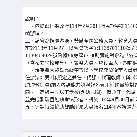
說明：
一、依據彰化縣政府114年2月26日府民族字第114007
函辦理。
二、該會為推廣客語，鼓勵全國公務人員、教育人
前於113年11月27日以客會語字第113670111
1130464029號函轉知(諒達)，補助實施對象
（含私立學校部分）、警察人員、現役軍人、約聘
三、現為擴大鼓勵高級中等以下學校教育從業人員
任辦法》第2條規定之兼任、代課、代理教師，與《
助理教保員)納入客語能力認證報名費用補助實施對象
四、 高級中等以下學校(含幼兒園)，倘兼任、代課
並完成測驗且無缺考情形者，得於114年9月30日
五、另請持續協助鼓勵所屬人員報名114年客語能