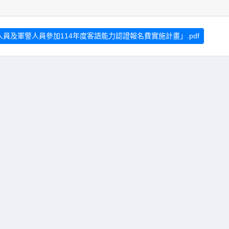
人員及軍警人員參加114年度客語能力認證報名費實施計畫」.pdf