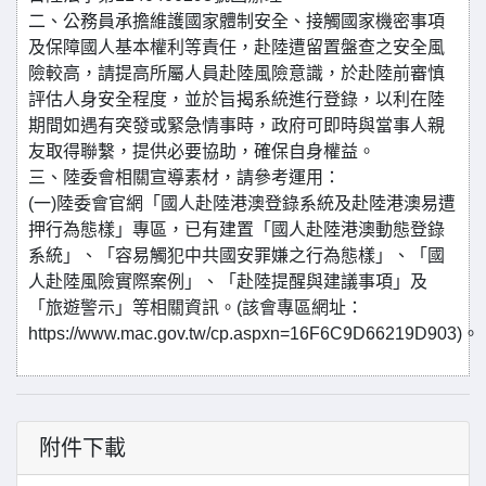
二、公務員承擔維護國家體制安全、接觸國家機密事項
及保障國人基本權利等責任，赴陸遭留置盤查之安全風
險較高，請提高所屬人員赴陸風險意識，於赴陸前審慎
評估人身安全程度，並於旨揭系統進行登錄，以利在陸
期間如遇有突發或緊急情事時，政府可即時與當事人親
友取得聯繫，提供必要協助，確保自身權益。
三、陸委會相關宣導素材，請參考運用：
(一)陸委會官網「國人赴陸港澳登錄系統及赴陸港澳易遭
押行為態樣」專區，已有建置「國人赴陸港澳動態登錄
系統」、「容易觸犯中共國安罪嫌之行為態樣」、「國
人赴陸風險實際案例」、「赴陸提醒與建議事項」及
「旅遊警示」等相關資訊。(該會專區網址：
https://www.mac.gov.tw/cp.aspxn=16F6C9D66219D903)。
附件下載