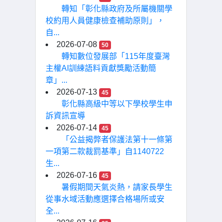
轉知「彰化縣政府及所屬機關學
校約用人員健康檢查補助原則」，
自...
2026-07-08
50
轉知數位發展部「115年度臺灣
主權AI訓練語料貢獻獎勵活動簡
章」...
2026-07-13
45
彰化縣高級中等以下學校學生申
訴資訊宣導
2026-07-14
45
「公益揭弊者保護法第十一條第
一項第二款裁罰基準」自1140722
生...
2026-07-16
45
暑假期間天氣炎熱，請家長學生
從事水域活動應選擇合格場所或安
全...