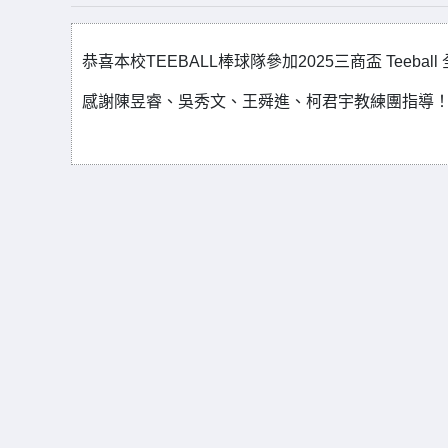
恭喜本校TEEBALL棒球隊參加2025三商盃 Teeb
感謝陳昱睿、吳秀文、王舜進、柯君宇教練團指導