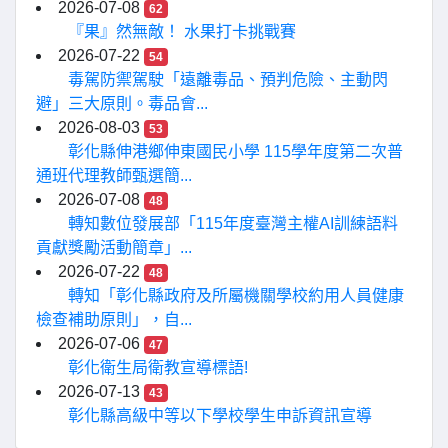
2026-07-08
62
『果』然無敵！ 水果打卡挑戰賽
2026-07-22
54
毒駕防禦駕駛「遠離毒品、預判危險、主動閃
避」三大原則。毒品會...
2026-08-03
53
彰化縣伸港鄉伸東國民小學 115學年度第二次普
通班代理教師甄選簡...
2026-07-08
48
轉知數位發展部「115年度臺灣主權AI訓練語料
貢獻獎勵活動簡章」...
2026-07-22
48
轉知「彰化縣政府及所屬機關學校約用人員健康
檢查補助原則」，自...
2026-07-06
47
彰化衛生局衛教宣導標語!
2026-07-13
43
彰化縣高級中等以下學校學生申訴資訊宣導