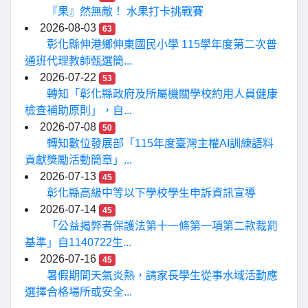
『果』然無敵！ 水果打卡挑戰賽
2026-08-03
63
彰化縣伸港鄉伸東國民小學 115學年度第二次普
通班代理教師甄選簡...
2026-07-22
53
轉知「彰化縣政府及所屬機關學校約用人員健康
檢查補助原則」，自...
2026-07-08
50
轉知數位發展部「115年度臺灣主權AI訓練語料
貢獻獎勵活動簡章」...
2026-07-13
45
彰化縣高級中等以下學校學生申訴資訊宣導
2026-07-14
45
「公益揭弊者保護法第十一條第一項第二款裁罰
基準」自1140722生...
2026-07-16
45
暑假期間天氣炎熱，請家長學生從事水域活動應
選擇合格場所或安全...