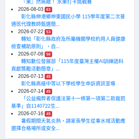
『果』然無敵！ 水果打卡挑戰賽
2026-08-03
63
彰化縣伸港鄉伸東國民小學 115學年度第二次普
通班代理教師甄選簡...
2026-07-22
53
轉知「彰化縣政府及所屬機關學校約用人員健康
檢查補助原則」，自...
2026-07-08
50
轉知數位發展部「115年度臺灣主權AI訓練語料
貢獻獎勵活動簡章」...
2026-07-13
45
彰化縣高級中等以下學校學生申訴資訊宣導
2026-07-14
45
「公益揭弊者保護法第十一條第一項第二款裁罰
基準」自1140722生...
2026-07-16
45
暑假期間天氣炎熱，請家長學生從事水域活動應
選擇合格場所或安全...