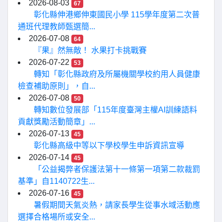
2026-08-03
67
彰化縣伸港鄉伸東國民小學 115學年度第二次普
通班代理教師甄選簡...
2026-07-08
64
『果』然無敵！ 水果打卡挑戰賽
2026-07-22
53
轉知「彰化縣政府及所屬機關學校約用人員健康
檢查補助原則」，自...
2026-07-08
50
轉知數位發展部「115年度臺灣主權AI訓練語料
貢獻獎勵活動簡章」...
2026-07-13
45
彰化縣高級中等以下學校學生申訴資訊宣導
2026-07-14
45
「公益揭弊者保護法第十一條第一項第二款裁罰
基準」自1140722生...
2026-07-16
45
暑假期間天氣炎熱，請家長學生從事水域活動應
選擇合格場所或安全...