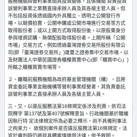
服務機關與營利事業間具投資關係，且係機關 負責投資
該營利事業之業務直接承辦人員及其各級主管人員。但
不包括投資係透過國內外具獨立、透明之公開發行市
場，以競價拍賣、公開申購或公開市場進行交易等方式
取得股份者；或以上開方式取得股份後，以原股東身分
參與增資認購、無償配股取得股份者。上開所稱「公開
市場」交易方式，例如透過臺灣證劵交易所股份有限公
司(即「臺灣證劵交易所」)建置之證券集中交易市場，以
及財團法人中華民國證券櫃檯買賣中心(即「櫃買中心」)
所轄之櫃檯買賣市場等。
２、離職前服務機關為政府基金管理機關（構），且將
資金委託專業金融機構等營利事業經營者，其負責委託
該營利事業之直接承辦人員及各級主管人員。
三、又，以違反服務法第16條規定係涉及刑責，依司法
院釋字 第137號及第407號解釋意旨，行政機關基於職權
因執行特 定法律規定所為必要之釋示，尚不具備刑事法
之拘束力， 故個別案件是否違反服務法第16條規定，法
官於審判時仍將就具體案情適用法律，併予敘明。