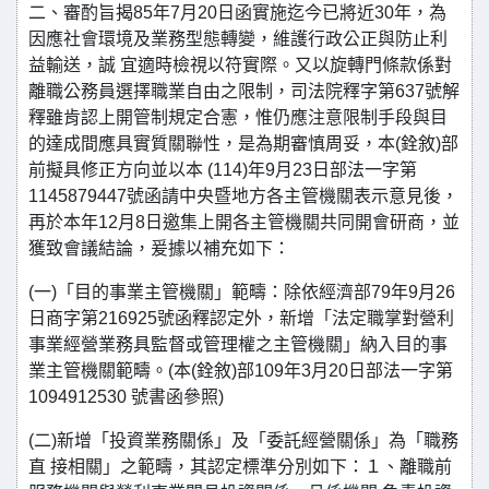
二、審酌旨揭85年7月20日函實施迄今已將近30年，為
因應社會環境及業務型態轉變，維護行政公正與防止利
益輸送，誠 宜適時檢視以符實際。又以旋轉門條款係對
離職公務員選擇職業自由之限制，司法院釋字第637號解
釋雖肯認上開管制規定合憲，惟仍應注意限制手段與目
的達成間應具實質關聯性，是為期審慎周妥，本(銓敘)部
前擬具修正方向並以本 (114)年9月23日部法一字第
1145879447號函請中央暨地方各主管機關表示意見後，
再於本年12月8日邀集上開各主管機關共同開會研商，並
獲致會議結論，爰據以補充如下：
(一)「目的事業主管機關」範疇：除依經濟部79年9月26
日商字第216925號函釋認定外，新增「法定職掌對營利
事業經營業務具監督或管理權之主管機關」納入目的事
業主管機關範疇。(本(銓敘)部109年3月20日部法一字第
1094912530 號書函參照)
(二)新增「投資業務關係」及「委託經營關係」為「職務
直 接相關」之範疇，其認定標準分別如下：１、離職前