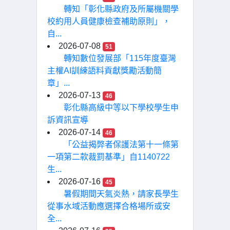
轉知「彰化縣政府及所屬機關學
校約用人員健康檢查補助原則」，
自...
2026-07-08
51
轉知數位發展部「115年度臺灣
主權AI訓練語料貢獻獎勵活動簡
章」...
2026-07-13
46
彰化縣高級中等以下學校學生申
訴資訊宣導
2026-07-14
46
「公益揭弊者保護法第十一條第
一項第二款裁罰基準」自1140722
生...
2026-07-16
45
暑假期間天氣炎熱，請家長學生
從事水域活動應選擇合格場所或安
全...