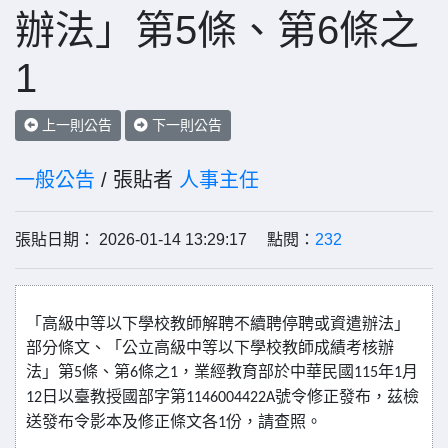
辦法」第5條、第6條之
1
上一則公告
下一則公告
一般公告
/ 張貼者
人事主任
張貼日期： 2026-01-14 13:29:17 點閱：
232
「高級中等以下學校教師解聘不續聘停聘或資遣辦法」
部分條文、「公立高級中等以下學校教師成績考核辦
法」第
條、第
條之
，業經教育部於中華民國
年
月
5
6
1
115
1
日以臺教授國部字第
號令修正發布，茲檢
12
1146004422A
送發布令影本及修正條文各
份，請查照。
1