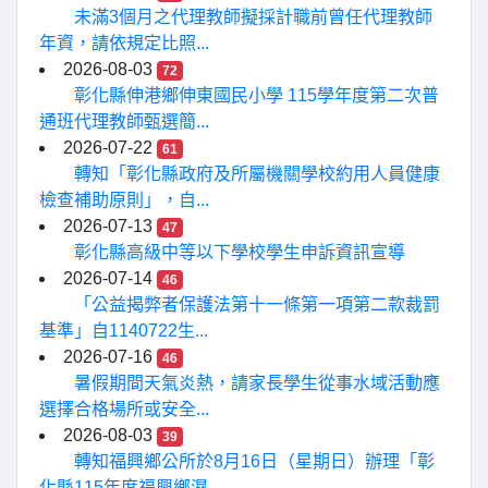
未滿3個月之代理教師擬採計職前曾任代理教師
年資，請依規定比照...
2026-08-03
72
彰化縣伸港鄉伸東國民小學 115學年度第二次普
通班代理教師甄選簡...
2026-07-22
61
轉知「彰化縣政府及所屬機關學校約用人員健康
檢查補助原則」，自...
2026-07-13
47
彰化縣高級中等以下學校學生申訴資訊宣導
2026-07-14
46
「公益揭弊者保護法第十一條第一項第二款裁罰
基準」自1140722生...
2026-07-16
46
暑假期間天氣炎熱，請家長學生從事水域活動應
選擇合格場所或安全...
2026-08-03
39
轉知福興鄉公所於8月16日（星期日）辦理「彰
化縣115年度福興鄉濕...