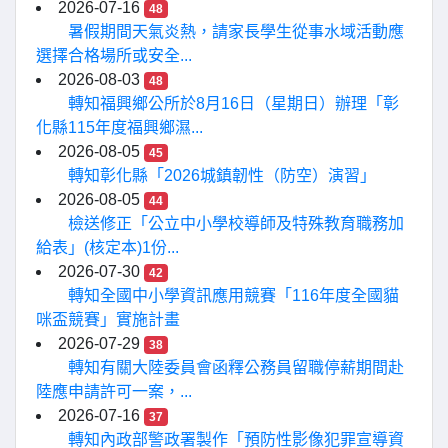
2026-07-16
48
暑假期間天氣炎熱，請家長學生從事水域活動應
選擇合格場所或安全...
2026-08-03
48
轉知福興鄉公所於8月16日（星期日）辦理「彰
化縣115年度福興鄉濕...
2026-08-05
45
轉知彰化縣「2026城鎮韌性（防空）演習」
2026-08-05
44
檢送修正「公立中小學校導師及特殊教育職務加
給表」(核定本)1份...
2026-07-30
42
轉知全國中小學資訊應用競賽「116年度全國貓
咪盃競賽」實施計畫
2026-07-29
38
轉知有關大陸委員會函釋公務員留職停薪期間赴
陸應申請許可一案，...
2026-07-16
37
轉知內政部警政署製作「預防性影像犯罪宣導資