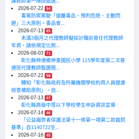
課教師第一階段甄選...
2026-07-22
94
毒駕防禦駕駛「遠離毒品、預判危險、主動閃
避」三大原則。毒品會...
2026-07-13
85
未滿3個月之代理教師擬採計職前曾任代理教師
年資，請依規定比照...
2026-08-03
71
彰化縣伸港鄉伸東國民小學 115學年度第二次普
通班代理教師甄選簡...
2026-07-22
58
轉知「彰化縣政府及所屬機關學校約用人員健康
檢查補助原則」，自...
2026-07-13
47
彰化縣高級中等以下學校學生申訴資訊宣導
2026-07-14
46
「公益揭弊者保護法第十一條第一項第二款裁罰
基準」自1140722生...
2026-07-16
45