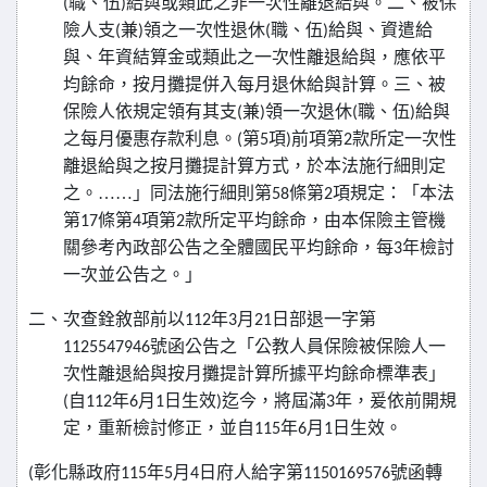
職、伍
給與或類此之非一次性離退給與。二、被保
(
)
險人支
兼
領之一次性退休
職、伍
給與、資遣給
(
)
(
)
與、年資結算金或類此之一次性離退給與，應依平
均餘命，按月攤提併入每月退休給與計算。三、被
保險人依規定領有其支
兼
領一次退休
職、伍
給與
(
)
(
)
之每月優惠存款利息。
第
項
前項第
款所定一次性
(
5
)
2
離退給與之按月攤提計算方式，於本法施行細則定
之。……」同法施行細則第
條第
項規定：「本法
58
2
第
條第
項第
款所定平均餘命，由本保險主管機
17
4
2
關參考內政部公告之全體國民平均餘命，每
年檢討
3
一次並公告之。」
二、次查銓敘部前以
年
月
日部退一字第
112
3
21
號函公告之「公教人員保險被保險人一
1125547946
次性離退給與按月攤提計算所據平均餘命標準表」
自
年
月
日生效
迄今，將屆滿
年，爰依前開規
(
112
6
1
)
3
定，重新檢討修正，並自
年
月
日生效。
115
6
1
彰化縣政府
年
月
日府人給字第
號函轉
(
115
5
4
1150169576