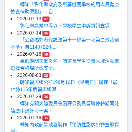
轉知「彰化縣政府及所屬機關學校約用人員健康
檢查補助原則」，自...
2026-07-13
47
彰化縣高級中等以下學校學生申訴資訊宣導
2026-07-14
46
「公益揭弊者保護法第十一條第一項第二款裁罰
基準」自1140722生...
2026-07-16
46
暑假期間天氣炎熱，請家長學生從事水域活動應
選擇合格場所或安全...
2026-08-03
38
轉知福興鄉公所於8月16日（星期日）辦理「彰
化縣115年度福興鄉濕...
2026-07-29
36
轉知有關大陸委員會函釋公務員留職停薪期間赴
陸應申請許可一案，...
2026-07-16
35
轉知內政部警政署製作「預防性影像犯罪宣導資
料」