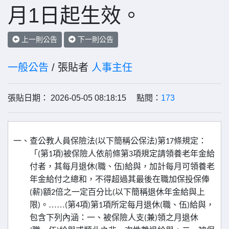
月1日起生效。
上一則公告
下一則公告
一般公告
/ 張貼者
人事主任
張貼日期： 2026-05-05 08:18:15 點閱：
173
一、查公教人員保險法
以下簡稱公保法
第
條規定：
(
)
17
「
第
項
被保險人依前條第
項規定請領養老年金給
(
1
)
3
付者，其每月退休
職、伍
給與，加計每月可領養老
(
)
年金給付之總和，不得超過其最後在職加保投保俸
薪
額
倍之一定百分比
以下簡稱退休年金給與上
(
)
2
(
限
。……
第
項
第
項所定每月退休
職、伍
給與，
)
(
4
)
1
(
)
包含下列內涵：一、被保險人支
兼
領之月退休
(
)