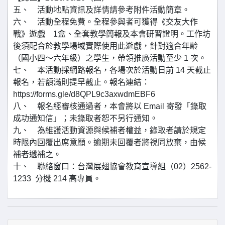
五、 活動地點資訊及詳情請參考附件活動簡章。
六、 活動全程免費。全程參與者可獲得《交友大作
戰》遊戲 1盒、全套教學簡報及本會研習證明。工作坊
後須配合於教學場域實際使用此遊戲，針對適合年齡
（國小四～六年級）之學生，帶領推廣活動至少 1 次。
七、 本活動採網路報名，各場次於活動日前 14 天截止
報名，若額滿則提早截止。報名連結：
https://forms.gle/d8QPL9c3axwdmEBF6
八、 報名經審核通過者，本會將以 Email 寄發「錄取
成功通知信」；未錄取者恕不另行通知。
九、 為維護活動資源與候補者權益，錄取者請於規定
時限內回覆出席意願。逾期未回覆者將視同放棄，由候
補者遞補之。
十、 聯絡窗口：台灣展翅協會教育宣導組（02）2562-
1233 分機 214 高專員。