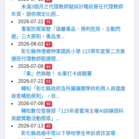
未滿3個月之代理教師擬採計職前曾任代理教師
年資，請依規定比照...
2026-07-22
75
毒駕防禦駕駛「遠離毒品、預判危險、主動閃
避」三大原則。毒品會...
2026-08-03
67
彰化縣伸港鄉伸東國民小學 115學年度第二次普
通班代理教師甄選簡...
2026-07-08
64
『果』然無敵！ 水果打卡挑戰賽
2026-07-22
53
轉知「彰化縣政府及所屬機關學校約用人員健康
檢查補助原則」，自...
2026-07-08
50
轉知數位發展部「115年度臺灣主權AI訓練語料
貢獻獎勵活動簡章」...
2026-07-13
45
彰化縣高級中等以下學校學生申訴資訊宣導