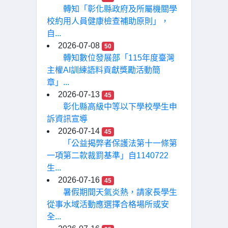
轉知「彰化縣政府及所屬機關學
校約用人員健康檢查補助原則」，
自...
2026-07-08
50
轉知數位發展部「115年度臺灣
主權AI訓練語料貢獻獎勵活動簡
章」...
2026-07-13
45
彰化縣高級中等以下學校學生申
訴資訊宣導
2026-07-14
45
「公益揭弊者保護法第十一條第
一項第二款裁罰基準」自1140722
生...
2026-07-16
45
暑假期間天氣炎熱，請家長學生
從事水域活動應選擇合格場所或安
全...