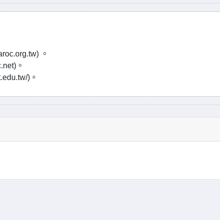
c.org.tw) 。
net)。
du.tw/)。