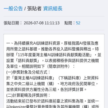
一般公告
/ 張貼者
資訊組長
張貼日期： 2026-07-08 11:11:13 點閱：
52
一、為持續擴充AI訓練語料資源，厚植我國AI發展及應
用所需之語料基礎，推動各界投入語料整備與釋出，特
辦理「115年度臺灣主權AI訓練語料貢獻獎勵活動」，並
設置「語料貢獻獎」，以表揚積極參與語料提供之機關
及單位。相關說明如下（簡章詳附件）：
(一)參獎對象及分組方式：
於「臺灣主權AI訓練語料庫」（下稱語料庫）上架資料
集之中央二級以上機關（構）、地方政府及民間單位，
並依資料提供方屬性分為三組，各別評獎計算。
(二)計算範疇及評獎說明：
活動結束前已發布於語料庫前臺之資料集為限，並統一
以tokenizer彙整計算參獎對象及其所屬機關（構）或所