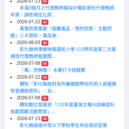
2026-07-13
84
未滿3個月之代理教師擬採計職前曾任代理教師
年資，請依規定比照...
2026-07-22
83
毒駕防禦駕駛「遠離毒品、預判危險、主動閃
避」三大原則。毒品會...
2026-08-03
68
彰化縣伸港鄉伸東國民小學 115學年度第二次普
通班代理教師甄選簡...
2026-07-08
65
『果』然無敵！ 水果打卡挑戰賽
2026-07-22
54
轉知「彰化縣政府及所屬機關學校約用人員健康
檢查補助原則」，自...
2026-07-08
52
轉知數位發展部「115年度臺灣主權AI訓練語料
貢獻獎勵活動簡章」...
2026-07-13
46
彰化縣高級中等以下學校學生申訴資訊宣導