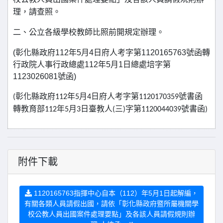
校公教人員出國案件處理要點」及各該人員請假規則辦
理，請查照。
二、公立各級學校教師比照前開規定辦理。
(
彰化縣政府
112
年
5
月
4
日府人考字第
1120165763
號函轉
行政院人事行政總處
112
年
5
月
1
日總處培字第
1123026081
號函
)
彰化縣政府
年
月
日府人考字第
號書函
(
112
5
4
1120170359
轉教育部
年
月
日臺教人
三
字第
號書函
112
5
3
(
)
1120044039
)
附件下載
1120165763指揮中心自本（112）年5月1日起解編，
有關各類人員請假出國，請依「彰化縣政府暨所屬機關學
校公教人員出國案件處理要點」及各該人員請假規則辦