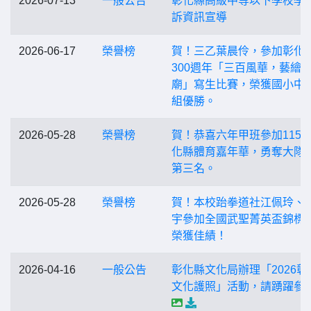
2026-07-13
一般公告
彰化縣高級中等以下學校學
訴資訊宣導
2026-06-17
榮譽榜
賀！三乙葉晨伶，參加彰化
300週年「三百風華，藝繪
廟」寫生比賽，榮獲國小中
組優勝。
2026-05-28
榮譽榜
賀！恭喜六年甲班參加115
化縣體育嘉年華，勇奪大隊
第三名。
2026-05-28
榮譽榜
賀！本校跆拳道社江佩玲、
宇參加全國武聖菁英盃錦標
榮獲佳績！
2026-04-16
一般公告
彰化縣文化局辦理「2026彰
文化護照」活動，請踴躍參