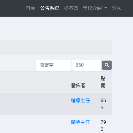
(current)
首頁
公告系統
檔案庫
學校介紹
登入
點
發佈者
閱
輔導主任
66
5
輔導主任
79
0