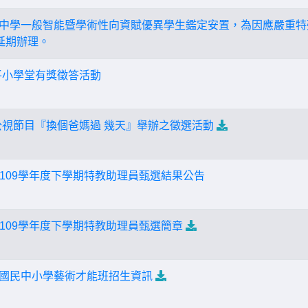
⺠中學⼀般智能暨學術性向資賦優異學⽣鑑定安置，為因應嚴重特殊
延期辦理。
平小學堂有獎徵答活動
公視節目『換個爸媽過 幾天』舉辦之徵選活動
109學年度下學期特教助理員甄選結果公告
109學年度下學期特教助理員甄選簡章
年度國民中小學藝術才能班招生資訊