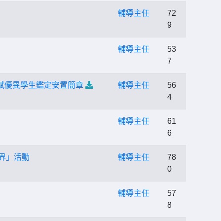
輔導主任
72
9
輔導主任
53
7
資賦優異學生鑑定安置簡章
輔導主任
56
4
輔導主任
61
6
世界」活動
輔導主任
78
0
輔導主任
57
8