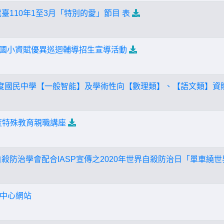
臺110年1至3月「特別的愛」節目 表
年度國小資賦優異巡迴輔導招生宣導活動
0學年度國民中學【一般智能】及學術性向【數理類】、【語文類】
年度特殊教育親職講座
自殺防治學會配合IASP宣傳之2020年世界自殺防治日「單車繞
中心網站