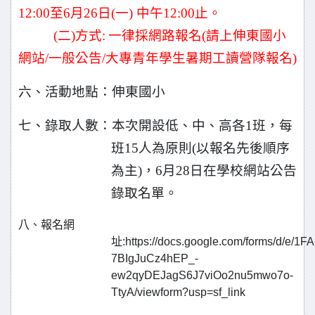
12:00至6月26日(一) 中午
12:00
止。
(二)方式:
一律採網路報名(請上伸東國小
網站/一般公告/大專青年學生暑期工讀營隊報名)
六、活動地點：
伸東
國小
七、錄取人數：本次開設低、中、高各1班，每
班15人為原則(以報名先後順序
為主)，6月28日在學校網站公告
錄取名單。
八、報名網
址:https://docs.google.com/forms/d/e/1F
7BIgJuCz4hEP_-
ew2qyDEJagS6J7viOo2nu5mwo7o-
TtyA/viewform?usp=sf_link