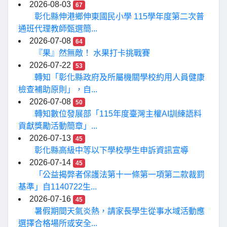
2026-08-03
67
彰化縣伸港鄉伸東國民小學 115學年度第二次普
通班代理教師甄選簡...
2026-07-08
64
『果』然無敵！ 水果打卡挑戰賽
2026-07-22
53
轉知「彰化縣政府及所屬機關學校約用人員健康
檢查補助原則」，自...
2026-07-08
50
轉知數位發展部「115年度臺灣主權AI訓練語料
貢獻獎勵活動簡章」...
2026-07-13
45
彰化縣高級中等以下學校學生申訴資訊宣導
2026-07-14
45
「公益揭弊者保護法第十一條第一項第二款裁罰
基準」自1140722生...
2026-07-16
45
暑假期間天氣炎熱，請家長學生從事水域活動應
選擇合格場所或安全...