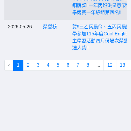
銅牌獎!!一年丙班洪星蕙榮
學競賽一年級組第四名!!
2026-05-26
榮譽榜
賀!!三乙葉晨伶、五丙葉晨
學參加115年度Cool Englis
主學習活動四月份場次榮獲
達人獎!!
‹
1
2
3
4
5
6
7
8
...
12
13