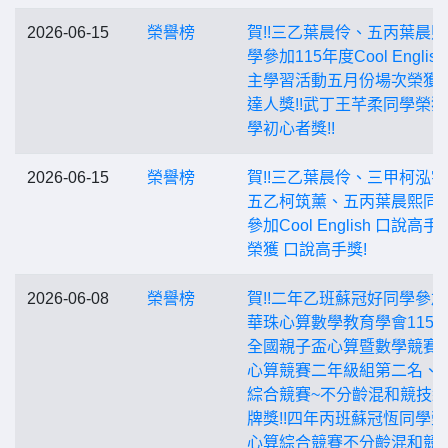
2026-06-15
榮譽榜
賀!!三乙葉晨伶、五丙葉晨
學參加115年度Cool Englis
主學習活動五月份場次榮獲
達人獎!!武丁王芊柔同學榮
學初心者獎!!
2026-06-15
榮譽榜
賀!!三乙葉晨伶、三甲柯泓
五乙柯筑薰、五丙葉晨熙同
參加Cool English 口說高
榮獲 口說高手獎!
2026-06-08
榮譽榜
賀!!二年乙班蘇冠好同學參
華珠心算數學教育學會115
全國親子盃心算暨數學競賽
心算競賽二年級組第二名、
綜合競賽~不分齡混和競技
牌獎!!四年丙班蘇冠恆同學
心算綜合競賽不分齡混和競