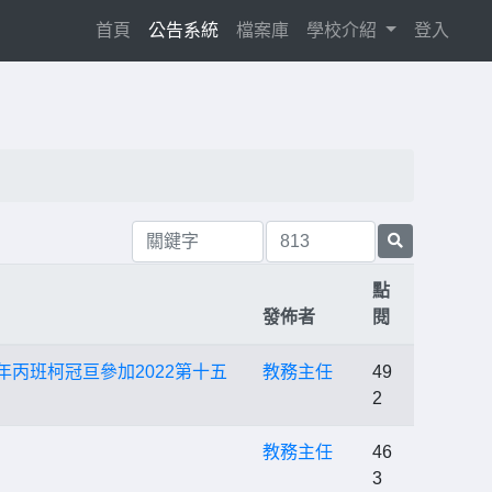
(current)
首頁
公告系統
檔案庫
學校介紹
登入
點
發佈者
閱
年丙班柯冠亘參加2022第十五
教務主任
49
2
教務主任
46
3