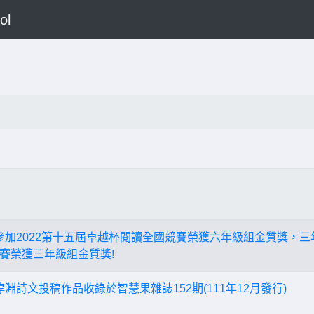
ol
霖參加2022第十五屆卓越杯閱讀全國競賽榮獲六年級組金質獎，三
賽榮獲三年級組金質獎!
淳淵詩文投稿作品收錄於智慧果雜誌152期(111年12月發行)