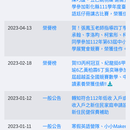
學參加彰化縣111學年度臺
語尪仔冊講古比賽，榮獲佳
2023-04-13
榮譽榜
賀！張鳳玉老師指導四丁學
承翰、李洛昀、柯紫彤、柯
同學參加112年第63屆中小
學展覽會競賽，榮獲佳作。
2023-02-18
榮譽榜
賀!!3丙柯冠亘、紀龍挺6甲
瑜6乙黃柏霖6丁吳奕琳參加
屆超越盃全國競賽數學、中
讀素養榮獲佳績!!
2023-01-12
一般公告
轉知符合112年低收 入戶或
收入戶之新住民家庭申請設
新住民健保費補助
2023-01-11
一般公告
寒假英語營隊、小小Maker