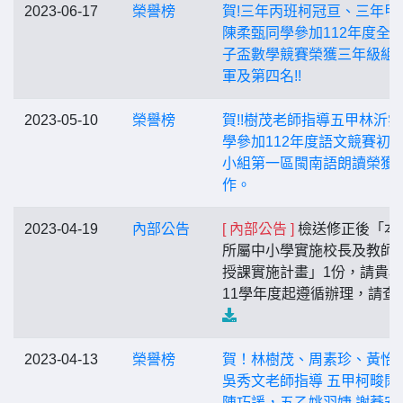
2023-06-17
榮譽榜
賀!三年丙班柯冠亘、三年甲
陳柔甄同學參加112年度全
子盃數學競賽榮獲三年級組
軍及第四名!!
2023-05-10
榮譽榜
賀!!樹茂老師指導五甲林沂
學參加112年度語文競賽初
小組第一區閩南語朗讀榮獲
作。
2023-04-19
內部公告
[ 內部公告 ]
檢送修正後「本
所屬中小學實施校長及教師
授課實施計畫」1份，請貴校
11學年度起遵循辦理，請查
2023-04-13
榮譽榜
賀！林樹茂、周素珍、黃怡
吳秀文老師指導 五甲柯畯閎
陳巧諼，五乙姚羽婕 謝蕎安