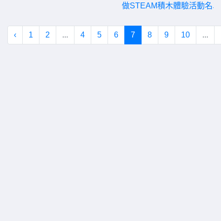
做STEAM積木體驗活動名單
‹
1
2
...
4
5
6
7
8
9
10
...