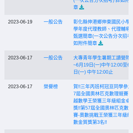
(一次公告分次招考) 詳如附
章
2023-06-19
一般公告
彰化縣伸港鄉伸東國民小學1
學年度代理教師、代理輔導
甄選簡章(一次公告分次招考)
如附件簡章
2023-06-17
一般公告
大專青年學生暑期工讀營隊
~6月19日(一)中午12:00至6
日(一) 中午12:00止
2023-06-17
榮譽榜
賀!!三年丙班柯冠亘同學參加
7屆全國奧林匹克數理競賽-
越數學王榮獲三年級組金卓
獎!!第57屆全國奧林匹克數
賽-奧數挑戰王榮獲三年級組
數金質獎第3名!!