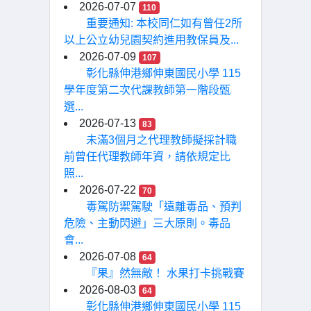
2026-07-07
110
重要通知: 本校同仁如有曾任2所
以上公立幼兒園契約進用教保員及...
2026-07-09
107
彰化縣伸港鄉伸東國民小學 115
學年度第二次代課教師第一階段甄
選...
2026-07-13
83
未滿3個月之代理教師擬採計職
前曾任代理教師年資，請依規定比
照...
2026-07-22
70
毒駕防禦駕駛「遠離毒品、預判
危險、主動閃避」三大原則。毒品
會...
2026-07-08
64
『果』然無敵！ 水果打卡挑戰賽
2026-08-03
64
彰化縣伸港鄉伸東國民小學 115