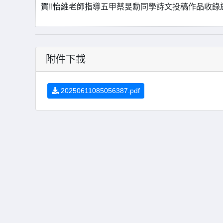
賀!!怡維老師指導五甲蔡旻勳同學詩文投稿作品收錄於1
附件下載
20250611085056387.pdf