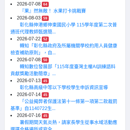
2026-07-08
64
『果』然無敵！ 水果打卡挑戰賽
2026-08-03
59
彰化縣伸港鄉伸東國民小學 115學年度第二次普
通班代理教師甄選簡...
2026-07-22
52
轉知「彰化縣政府及所屬機關學校約用人員健康
檢查補助原則」，自...
2026-07-08
50
轉知數位發展部「115年度臺灣主權AI訓練語料
貢獻獎勵活動簡章」...
2026-07-13
45
彰化縣高級中等以下學校學生申訴資訊宣導
2026-07-14
45
「公益揭弊者保護法第十一條第一項第二款裁罰
基準」自1140722生...
2026-07-16
45
暑假期間天氣炎熱，請家長學生從事水域活動應
選擇合格場所或安全...