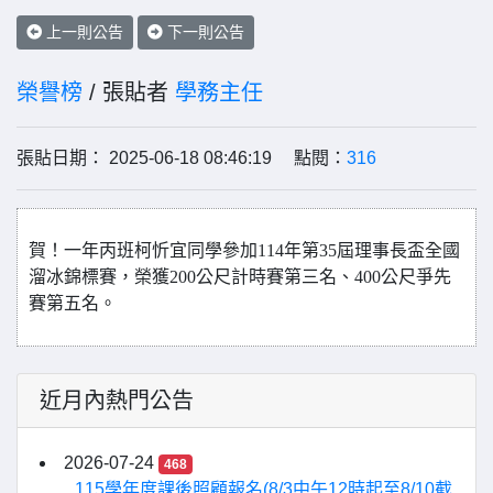
上一則公告
下一則公告
榮譽榜
/ 張貼者
學務主任
張貼日期： 2025-06-18 08:46:19 點閱：
316
賀！一年丙班柯忻宜同學參加114年第35屆理事長盃全國
溜冰錦標賽，榮獲200公尺計時賽第三名、400公尺爭先
賽第五名。
近月內熱門公告
2026-07-24
468
115學年度課後照顧報名(8/3中午12時起至8/10截