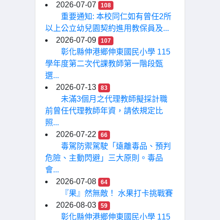
2026-07-07
108
重要通知: 本校同仁如有曾任2所
以上公立幼兒園契約進用教保員及...
2026-07-09
107
彰化縣伸港鄉伸東國民小學 115
學年度第二次代課教師第一階段甄
選...
2026-07-13
83
未滿3個月之代理教師擬採計職
前曾任代理教師年資，請依規定比
照...
2026-07-22
66
毒駕防禦駕駛「遠離毒品、預判
危險、主動閃避」三大原則。毒品
會...
2026-07-08
64
『果』然無敵！ 水果打卡挑戰賽
2026-08-03
59
彰化縣伸港鄉伸東國民小學 115