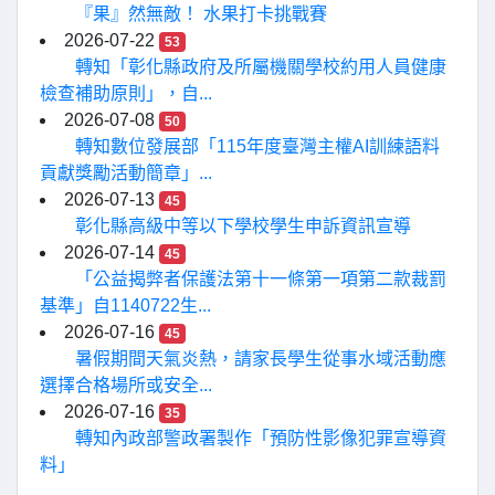
『果』然無敵！ 水果打卡挑戰賽
2026-07-22
53
轉知「彰化縣政府及所屬機關學校約用人員健康
檢查補助原則」，自...
2026-07-08
50
轉知數位發展部「115年度臺灣主權AI訓練語料
貢獻獎勵活動簡章」...
2026-07-13
45
彰化縣高級中等以下學校學生申訴資訊宣導
2026-07-14
45
「公益揭弊者保護法第十一條第一項第二款裁罰
基準」自1140722生...
2026-07-16
45
暑假期間天氣炎熱，請家長學生從事水域活動應
選擇合格場所或安全...
2026-07-16
35
轉知內政部警政署製作「預防性影像犯罪宣導資
料」