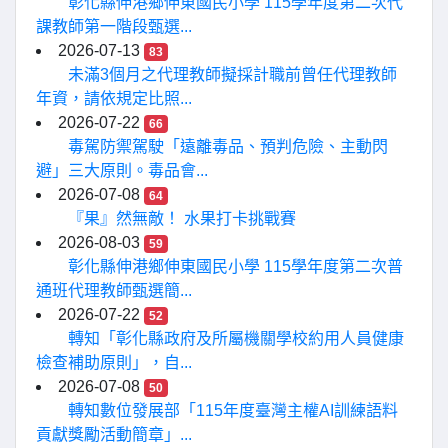
彰化縣伸港鄉伸東國民小學 115學年度第二次代
課教師第一階段甄選...
2026-07-13
83
未滿3個月之代理教師擬採計職前曾任代理教師
年資，請依規定比照...
2026-07-22
66
毒駕防禦駕駛「遠離毒品、預判危險、主動閃
避」三大原則。毒品會...
2026-07-08
64
『果』然無敵！ 水果打卡挑戰賽
2026-08-03
59
彰化縣伸港鄉伸東國民小學 115學年度第二次普
通班代理教師甄選簡...
2026-07-22
52
轉知「彰化縣政府及所屬機關學校約用人員健康
檢查補助原則」，自...
2026-07-08
50
轉知數位發展部「115年度臺灣主權AI訓練語料
貢獻獎勵活動簡章」...