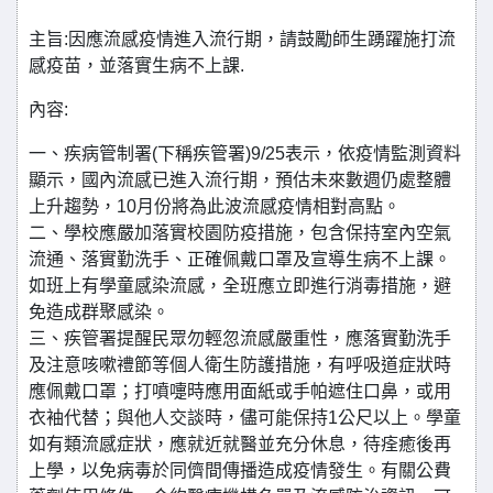
主旨:因應流感疫情進入流行期，請鼓勵師生踴躍施打流
感疫苗，並落實生病不上課.
內容:
一、疾病管制署(下稱疾管署)9/25表示，依疫情監測資料
顯示，國內流感已進入流行期，預估未來數週仍處整體
上升趨勢，10月份將為此波流感疫情相對高點。
二、學校應嚴加落實校園防疫措施，包含保持室內空氣
流通、落實勤洗手、正確佩戴口罩及宣導生病不上課。
如班上有學童感染流感，全班應立即進行消毒措施，避
免造成群聚感染。
三、疾管署提醒民眾勿輕忽流感嚴重性，應落實勤洗手
及注意咳嗽禮節等個人衛生防護措施，有呼吸道症狀時
應佩戴口罩；打噴嚏時應用面紙或手帕遮住口鼻，或用
衣袖代替；與他人交談時，儘可能保持1公尺以上。學童
如有類流感症狀，應就近就醫並充分休息，待痊癒後再
上學，以免病毒於同儕間傳播造成疫情發生。有關公費