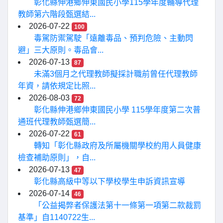
彰化縣伸港鄉伸東國民小學115學年度輔導代理
教師第六階段甄選結...
2026-07-22
100
毒駕防禦駕駛「遠離毒品、預判危險、主動閃
避」三大原則。毒品會...
2026-07-13
87
未滿3個月之代理教師擬採計職前曾任代理教師
年資，請依規定比照...
2026-08-03
72
彰化縣伸港鄉伸東國民小學 115學年度第二次普
通班代理教師甄選簡...
2026-07-22
61
轉知「彰化縣政府及所屬機關學校約用人員健康
檢查補助原則」，自...
2026-07-13
47
彰化縣高級中等以下學校學生申訴資訊宣導
2026-07-14
46
「公益揭弊者保護法第十一條第一項第二款裁罰
基準」自1140722生...